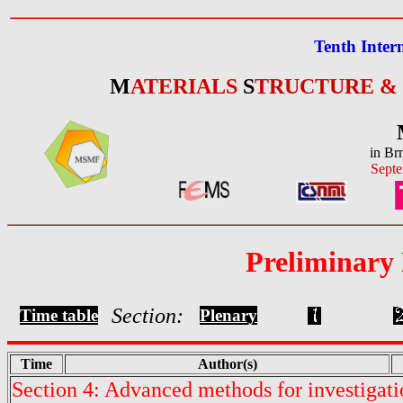
Tenth Inter
M
ATERIALS
S
TRUCTURE &
in Br
Septe
Preliminary
Section:
Time table
Plenary
Time
Author(s)
Section 4: Advanced methods for investigatio