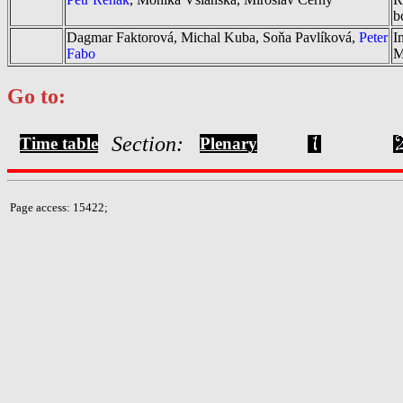
b
Dagmar Faktorová, Michal Kuba, Soňa Pavlíková,
Peter
I
Fabo
M
Go to:
Section:
Time table
Plenary
Page access: 15422;