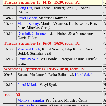
Tuesday September 13, 14:15 - 15:30, room:
P2
(
14:15
Dong Liu
, Paul Forna Kreutzer, Jon Ell, Robert O.
R
Ritchie
C
14:45
Pavel Lejček
, Siegfried Hofmann
E
15:00
Martin Zelený
, Monika Všianská, Denis Ledue, Renaud
A
Patte, Miroslav Černý
15:15
Dominik Gehringer
, Liam Huber, Jörg Neugebauer,
S
David Holec
u
Tuesday September 13, 16:00 - 16:30, room:
P2
(
16:00
Vlastimil Bílek
, Kamil Souček, Filip Khestl, David
F
Bujdoš, Stanislav Seitl
p
16:15
Stanislav Seitl
, Vít Horník, Grzegorz Lesiuk, Ludvík
I
Kunz
f
Wednesday September 14, 09:45 - 10:30, room:
P2
(
09:45
Zuzana Molčanová, Beáta Ballóková,
Karel Saksl
R
H
10:15
Pavol Mikula
, Vasyl Ryukhtin
H
M
room: A5
P
Monika Všianská
, Petr Šesták, Miroslav Černý
A
Petr Řehák
, Monika Všianská, Miroslav Černý
R