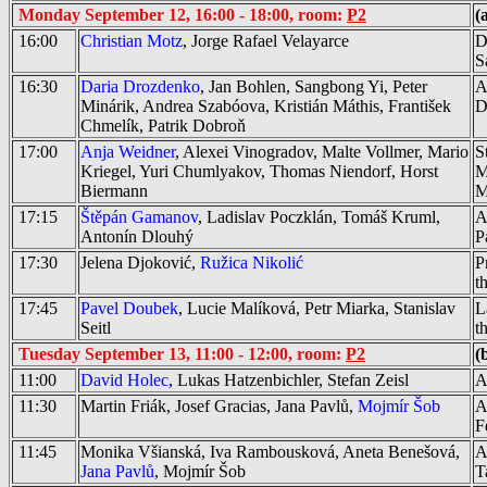
Monday September 12, 16:00 - 18:00, room:
P2
(
16:00
Christian Motz
, Jorge Rafael Velayarce
D
S
16:30
Daria Drozdenko
, Jan Bohlen, Sangbong Yi, Peter
A
Minárik, Andrea Szabóova, Kristián Máthis, František
D
Chmelík, Patrik Dobroň
17:00
Anja Weidner
, Alexei Vinogradov, Malte Vollmer, Mario
S
Kriegel, Yuri Chumlyakov, Thomas Niendorf, Horst
M
Biermann
M
17:15
Štěpán Gamanov
, Ladislav Poczklán, Tomáš Kruml,
A
Antonín Dlouhý
P
17:30
Jelena Djoković,
Ružica Nikolić
P
t
17:45
Pavel Doubek
, Lucie Malíková, Petr Miarka, Stanislav
L
Seitl
t
Tuesday September 13, 11:00 - 12:00, room:
P2
(
11:00
David Holec
, Lukas Hatzenbichler, Stefan Zeisl
A
11:30
Martin Friák, Josef Gracias, Jana Pavlů,
Mojmír Šob
A
F
11:45
Monika Všianská, Iva Rambousková, Aneta Benešová,
A
Jana Pavlů
, Mojmír Šob
T