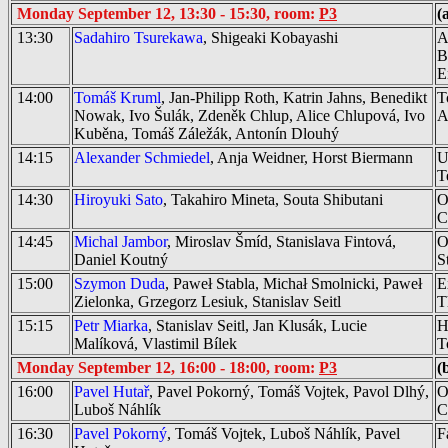
Monday September 12, 13:30 - 15:30, room:
P3
(
13:30
Sadahiro Tsurekawa
, Shigeaki Kobayashi
A
B
E
14:00
Tomáš Kruml
, Jan-Philipp Roth, Katrin Jahns, Benedikt
T
Nowak, Ivo Šulák, Zdeněk Chlup, Alice Chlupová, Ivo
A
Kuběna, Tomáš Záležák, Antonín Dlouhý
14:15
Alexander Schmiedel
, Anja Weidner, Horst Biermann
U
T
14:30
Hiroyuki Sato
, Takahiro Mineta, Souta Shibutani
O
C
14:45
Michal Jambor
, Miroslav Šmíd, Stanislava Fintová,
O
Daniel Koutný
S
15:00
Szymon Duda
, Paweł Stabla, Michał Smolnicki, Paweł
E
Zielonka, Grzegorz Lesiuk, Stanislav Seitl
T
15:15
Petr Miarka
, Stanislav Seitl, Jan Klusák, Lucie
H
Malíková, Vlastimil Bílek
T
Monday September 12, 16:00 - 18:00, room:
P3
(
16:00
Pavel Hutař
, Pavel Pokorný, Tomáš Vojtek, Pavol Dlhý,
O
Luboš Náhlík
C
16:30
Pavel Pokorný
, Tomáš Vojtek, Luboš Náhlík, Pavel
F