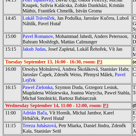
Knapek, Szilvia Kalácska, Zoltán Dankházi, Kristián
Máthis, František Chmelík, István Groma
14:45
Lukáš Trávníček
, Jan Poduška, Jaroslav Kučera, Luboš
C
Náhlík, Pavel Hutař
G
S
15:00
Pavel Romanov
, Mohammad Jahedi, Anders Petersson,
Q
Bahram Moshfegh, Mattias Calmunger
D
15:15
Jakub Judas
, Josef Zapletal, Lukáš Řehořek, Vít Jan
E
M
Tuesday September 13, 16:00 - 16:30, room:
P3
(
16:00
Orsolya Molnárová, Andrea Školáková, Stanislav Habr,
C
Jaroslav Čapek, Zdeněk Weiss, Přemysl Málek,
Pavel
C
Lejček
16:15
Paweł Zielonka
, Szymon Duda, Grzegorz Lesiuk,
T
Magdalena Wiśniewska, Joanna Warycha, Paweł Stabla,
T
Michał Smolnicki, Bartosz Babiarczuk
Wednesday September 14, 11:00 - 12:00, room:
P3
(f
11:00
Adrián Bača
, Vít Horník, Michal Jambor, Karel
E
Hrbáček, Pavel Hutař
7
11:15
Tereza Juhászová
, Petr Miarka, Daniel Jindra, Zdeněk
E
Kala, Stanislav Seitl
A