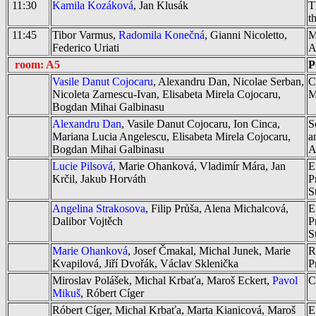
11:30
Kamila Kozáková
, Jan Klusák
T
t
11:45
Tibor Varmus,
Radomila Konečná
, Gianni Nicoletto,
M
Federico Uriati
A
room: A5
P
Vasile Danut Cojocaru
, Alexandru Dan, Nicolae Serban,
C
Nicoleta Zarnescu-Ivan, Elisabeta Mirela Cojocaru,
M
Bogdan Mihai Galbinasu
Alexandru Dan
, Vasile Danut Cojocaru, Ion Cinca,
S
Mariana Lucia Angelescu, Elisabeta Mirela Cojocaru,
a
Bogdan Mihai Galbinasu
A
Lucie Pilsová
, Marie Ohanková, Vladimír Mára, Jan
E
Krčil, Jakub Horváth
P
S
Angelina Strakosova
, Filip Průša, Alena Michalcová,
E
Dalibor Vojtěch
P
S
Marie Ohanková
, Josef Čmakal, Michal Junek, Marie
R
Kvapilová, Jiří Dvořák, Václav Sklenička
P
Miroslav Polášek, Michal Krbaťa, Maroš Eckert,
Pavol
C
Mikuš
, Róbert Cíger
Róbert Cíger, Michal Krbaťa, Marta Kianicová, Maroš
E