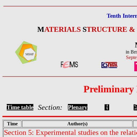
Tenth Inter
M
ATERIALS
S
TRUCTURE &
in Br
Septe
Preliminary
Section:
Time table
Plenary
Time
Author(s)
Section 5: Experimental studies on the rela