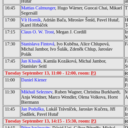
Hutař
a
16:45
Mattias Calmunger
, Hugo Wärner, Guocai Chai, Mikael
T
Segersäll
17:00
Vít Horník
, Adrián Bača, Miroslav Šmíd, Pavel Hutař,
H
Karel Hrbáček
T
17:15
Claus O. W. Trost
, Megan J. Cordill
I
M
17:30
Stanislava Fintová
, Ivo Kuběna, Alice Chlupová,
F
Michal Jambor, Ivo Šulák, Zdeněk Chlup, Jaroslav
Polák
17:45
Jan Klusák
, Kamila Kozáková, Michal Jambor,
F
Stanislav Seitl
S
Tuesday September 13, 11:00 - 12:00, room:
P3
(
11:00
Daniel Kiener
R
F
11:30
Mikhail Seleznev
, Ruben Wagner, Christina Burkhardt,
M
Anja Weidner, Marco Wendler, Olena Volkova, Horst
A
Biermann
11:45
Jan Poduška
, Lukáš Trávníček, Jaroslav Kučera, Jiří
F
Sadílek, Pavel Hutař
I
Tuesday September 13, 14:15 - 15:30, room:
P3
(
14:15
Péter Ispánovity
, Dávid Ugi, Gábor Péterffy, Michal
D