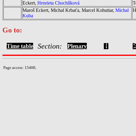
Eckert,
Henrieta Chochlíková
T
Maroš Eckert, Michal Krbaťa, Marcel Kohutiar,
Michal
H
Kuba
Go to:
Section:
Time table
Plenary
Page access: 15408;