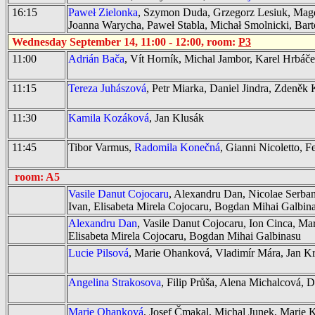
16:15
Paweł Zielonka
, Szymon Duda, Grzegorz Lesiuk, Mag
Joanna Warycha, Paweł Stabla, Michał Smolnicki, Bar
Wednesday September 14, 11:00 - 12:00, room:
P3
11:00
Adrián Bača
, Vít Horník, Michal Jambor, Karel Hrbáče
11:15
Tereza Juhászová
, Petr Miarka, Daniel Jindra, Zdeněk K
11:30
Kamila Kozáková
, Jan Klusák
11:45
Tibor Varmus,
Radomila Konečná
, Gianni Nicoletto, F
room: A5
Vasile Danut Cojocaru
, Alexandru Dan, Nicolae Serban
Ivan, Elisabeta Mirela Cojocaru, Bogdan Mihai Galbin
Alexandru Dan
, Vasile Danut Cojocaru, Ion Cinca, Ma
Elisabeta Mirela Cojocaru, Bogdan Mihai Galbinasu
Lucie Pilsová
, Marie Ohanková, Vladimír Mára, Jan Kr
Angelina Strakosova
, Filip Průša, Alena Michalcová, D
Marie Ohanková
, Josef Čmakal, Michal Junek, Marie K