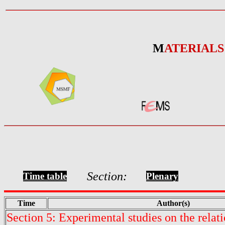
M
ATERIALS
Section:
Time table
Plenary
Time
Author(s)
Section 5: Experimental studies on the rela