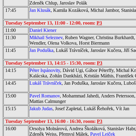
Zdeněk Chlup, Jaroslav Polák
17:45
Jan Klusák
, Kamila Kozáková, Michal Jambor, Stanisla
Tuesday September 13, 11:00 - 12:00, room:
P3
11:00
Daniel Kiener
11:30
Mikhail Seleznev
, Ruben Wagner, Christina Burkhardt
Wendler, Olena Volkova, Horst Biermann
11:45
Jan Poduška
, Lukáš Trávníček, Jaroslav Kučera, Jiří Sa
Tuesday September 13, 14:15 - 15:30, room:
P3
14:15
Péter Ispánovity
, Dávid Ugi, Gábor Péterffy, Michal Kn
Kalácska, Zoltán Dankházi, Kristián Máthis, František
14:45
Lukáš Trávníček
, Jan Poduška, Jaroslav Kučera, Luboš
15:00
Pavel Romanov
, Mohammad Jahedi, Anders Petersson
Mattias Calmunger
15:15
Jakub Judas
, Josef Zapletal, Lukáš Řehořek, Vít Jan
Tuesday September 13, 16:00 - 16:30, room:
P3
16:00
Orsolya Molnárová, Andrea Školáková, Stanislav Habr,
Zdeněk Weiss, Přemysl Málek,
Pavel Lejček