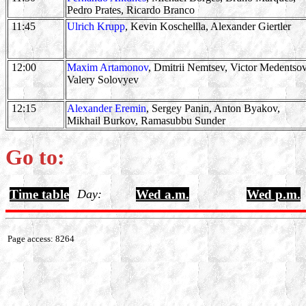
Pedro Prates, Ricardo Branco
11:45
Ulrich Krupp
, Kevin Koschellla, Alexander Giertler
12:00
Maxim Artamonov
, Dmitrii Nemtsev, Victor Medentsov
Valery Solovyev
12:15
Alexander Eremin
, Sergey Panin, Anton Byakov,
Mikhail Burkov, Ramasubbu Sunder
Go to:
Time table
Day:
Wed a.m.
Wed p.m.
Page access: 8264