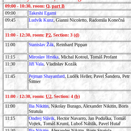
09:00 - 10:30, room:
Q
,
part B
09:00
Takeshi Egami
09:45
Ludvík Kunz
, Gianni Nicoletto, Radomila Konečná
11:00 - 12:30, room:
P2
, Section: 3
(d)
11:00
Stanislav Žák
, Reinhard Pippan
11:15
Miroslav Hrstka
, Michal Kotoul, Tomáš Profant
11:30
Jiří Vala
, Vladislav Kozák
11:45
Pejman Shayanfard
, Luděk Heller, Pavel Šandera, Petr
Šittner
11:00 - 12:30, room:
U2
, Section: 4
(b)
11:00
Ilia Nikitin
, Nikolay Burago, Alexander Nikitin, Boris
Stratula
11:15
Ondrej Slávik
, Hector Navarro, Jan Poduška, Tomáš
Vojtek, Tomáš Kruml, Luboš Náhlík, Pavel Hutař
11:30
Ilia Nikitin
, Alexander Nikitin, Boris Stratula