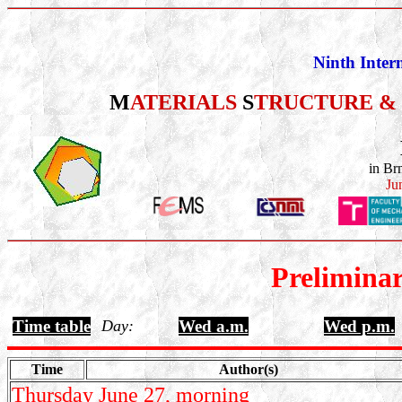
Ninth Inter
M
ATERIALS
S
TRUCTURE &
in Br
Ju
Prelimina
Time table
Day:
Wed a.m.
Wed p.m.
Time
Author(s)
Thursday June 27, morning