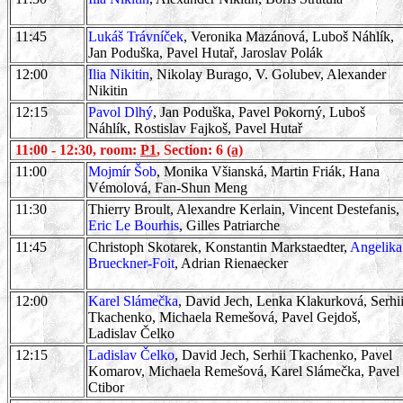
11:45
Lukáš Trávníček
, Veronika Mazánová, Luboš Náhlík,
Jan Poduška, Pavel Hutař, Jaroslav Polák
12:00
Ilia Nikitin
, Nikolay Burago, V. Golubev, Alexander
Nikitin
12:15
Pavol Dlhý
, Jan Poduška, Pavel Pokorný, Luboš
Náhlík, Rostislav Fajkoš, Pavel Hutař
11:00 - 12:30, room:
P1
, Section: 6
(a)
11:00
Mojmír Šob
, Monika Všianská, Martin Friák, Hana
Vémolová, Fan-Shun Meng
11:30
Thierry Broult, Alexandre Kerlain, Vincent Destefanis,
Eric Le Bourhis
, Gilles Patriarche
11:45
Christoph Skotarek, Konstantin Markstaedter,
Angelika
Brueckner-Foit
, Adrian Rienaecker
12:00
Karel Slámečka
, David Jech, Lenka Klakurková, Serhi
Tkachenko, Michaela Remešová, Pavel Gejdoš,
Ladislav Čelko
12:15
Ladislav Čelko
, David Jech, Serhii Tkachenko, Pavel
Komarov, Michaela Remešová, Karel Slámečka, Pavel
Ctibor