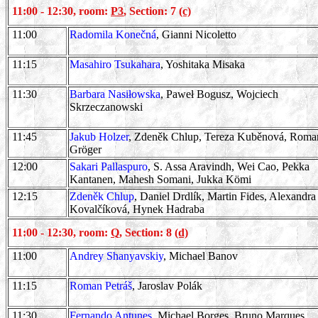
11:00 - 12:30, room:
P3
, Section: 7
(c)
11:00
Radomila Konečná
, Gianni Nicoletto
11:15
Masahiro Tsukahara
, Yoshitaka Misaka
11:30
Barbara Nasiłowska
, Paweł Bogusz, Wojciech
Skrzeczanowski
11:45
Jakub Holzer
, Zdeněk Chlup, Tereza Kuběnová, Roma
Gröger
12:00
Sakari Pallaspuro
, S. Assa Aravindh, Wei Cao, Pekka
Kantanen, Mahesh Somani, Jukka Kömi
12:15
Zdeněk Chlup
, Daniel Drdlík, Martin Fides, Alexandra
Kovalčíková, Hynek Hadraba
11:00 - 12:30, room:
Q
, Section: 8
(d)
11:00
Andrey Shanyavskiy
, Michael Banov
11:15
Roman Petráš
, Jaroslav Polák
11:30
Fernando Antunes
, Michael Borges, Bruno Marques,